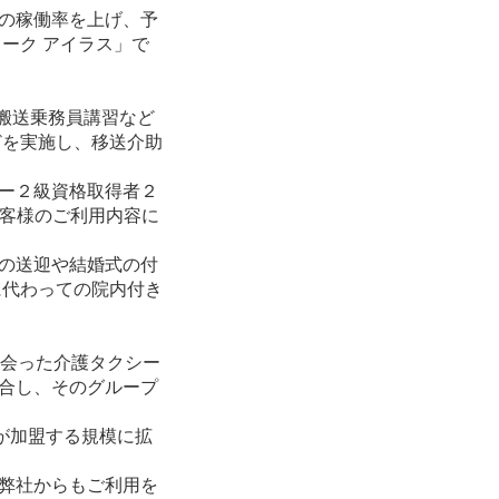
の稼働率を上げ、予
ーク アイラス」
で
搬送乗務員講習など
どを実施し、移送介助
ー２級資格取得者２
お客様のご利用内容に
の送迎や結婚式の付
に代わっての院内付き
出会った介護タクシー
合し、そのグループ
が加盟する規模に拡
弊社からもご利用を