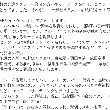
数の介護タクシー事業者の方がネットワークを作り、タクシー
とができました。それが、
「 一般社団法人 福祉移送ネットワ
EBサイトから引用してご紹介します。
ームヘルパー2級以上の資格を取得しており、 消防庁の患者等
が受けています。 また、グループ内でも各種研修や勉強会な
ご満足頂けるサービスを提供します。
センターには常勤スタッフが７名おり、そのうちホームヘルパ
現在）がおり、 他のスタッフも移送の現場を体験するなどして、
な配車を行います。
施設の入所・転所はもとより、東京駅・羽田空港・成田空港へ
京観光、 看護師付き添い、修学旅行等の複数台配車、ご家族
様の様々なご要望にお応えします。
タクシーを愛用してきたバリアフリーカンパニー代表は、当時
まだ数台規模のグループであったアイラス前身の代表と意気投
などについてコンサルティングを行いました。
ーからスタートした同社は、現在、首都圏の250台のタクシー
集中です。(2022年6月）
ドライバーは、みなさん意欲にあふれ、親切でスキルも高く、